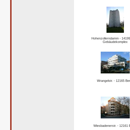
Hohenzollerndamm - 14199 
Gebäudekomplex
Wrangelstr. - 12165 Ber
Wiesbadenerstr. - 12161 B