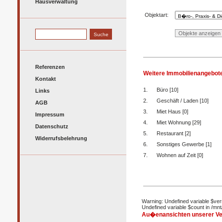
Hausverwaltung
Objektart:
Referenzen
Weitere Immobilienangebote
Kontakt
1.
Büro [10]
Links
2.
Geschäft / Laden [10]
AGB
3.
Miet Haus [0]
Impressum
4.
Miet Wohnung [29]
Datenschutz
5.
Restaurant [2]
Widerrufsbelehrung
6.
Sonstiges Gewerbe [1]
7.
Wohnen auf Zeit [0]
Warning: Undefined variable $ve
Undefined variable $count in /mn
Au�enansichten unserer Ve