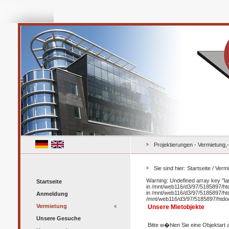
Projektierungen - Vermietung,
Sie sind hier:
Startseite
/
Vermi
Warning: Undefined array key "la
Startseite
in /mnt/web116/d3/97/5185897/ht
in /mnt/web116/d3/97/5185897/htd
Anmeldung
/mnt/web116/d3/97/5185897/htdoc
Vermietung
Unsere Mietobjekte
Unsere Gesuche
Bitte w�hlen Sie eine Objektart 